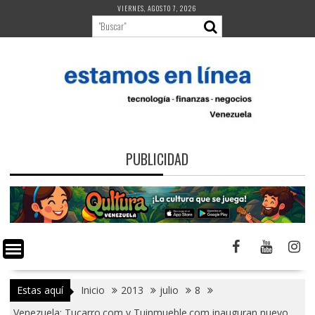
Saltar
VIERNES, AGOSTO 7, 2026
al
contenido
PUBLICIDAD
Estas aquí
Inicio
2013
julio
8
Venezuela: Tucarro.com y Tuinmueble.com inauguran nuevo