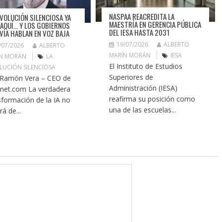
NASPAA REACREDITA LA
EVOLUCIÓN SILENCIOSA YA
MAESTRÍA EN GERENCIA PÚBLICA
 AQUÍ… Y LOS GOBIERNOS
DEL IESA HASTA 2031
VÍA HABLAN EN VOZ BAJA
19/07/2026
ALBERTO
/07/2026
ALBERTO
MARÍN MORÁN
IESA
N MORÁN
LA
El Instituto de Estudios
LUCIÓN SILENCIOSA
Superiores de
 Ramón Vera – CEO de
Administración (IESA)
tnet.com La verdadera
reafirma su posición como
sformación de la IA no
una de las escuelas...
á de...