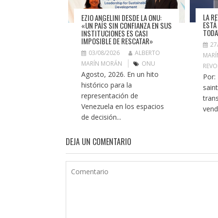
LA R
EZIO ANGELINI DESDE LA ONU:
ESTÁ
«UN PAÍS SIN CONFIANZA EN SUS
TODA
INSTITUCIONES ES CASI
IMPOSIBLE DE RESCATAR»
27
03/08/2026
ALBERTO
MARÍ
MARÍN MORÁN
ONU
REVO
Agosto, 2026. En un hito
Por:
histórico para la
sain
representación de
tran
Venezuela en los espacios
vendr
de decisión...
DEJA UN COMENTARIO