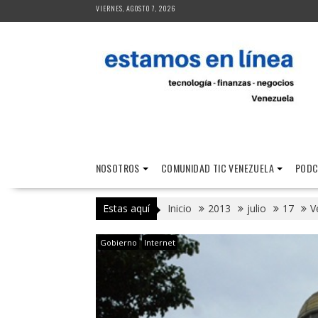
Saltar
VIERNES, AGOSTO 7, 2026
al
contenido
NOSOTROS
COMUNIDAD TIC VENEZUELA
PODC
Estas aquí
Inicio
2013
julio
17
V
Gobierno
Internet