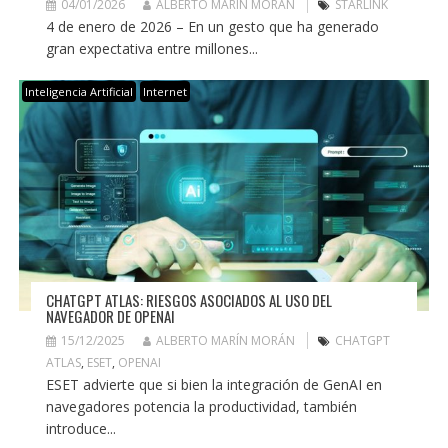
04/01/2026
ALBERTO MARÍN MORÁN
STARLINK
4 de enero de 2026 – En un gesto que ha generado
gran expectativa entre millones...
Inteligencia Artificial
Internet
CHATGPT ATLAS: RIESGOS ASOCIADOS AL USO DEL
NAVEGADOR DE OPENAI
15/12/2025
ALBERTO MARÍN MORÁN
CHATGPT
ATLAS
,
ESET
,
OPENAI
ESET advierte que si bien la integración de GenAI en
navegadores potencia la productividad, también
introduce...