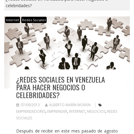
celebridades?
Internet
Redes Sociales
¿REDES SOCIALES EN VENEZUELA
PARA HACER NEGOCIOS O
CELEBRIDADES?
07/09/2013
ALBERTO MARÍN MORÁN
EMPRENDEDORES
,
EMPRENDER
,
INTERNET
,
NEGOCIOS
,
REDES
SOCIALES
Después de recibir en este mes pasado de agosto