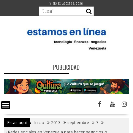
Saltar
VIERNES, AGOSTO 7, 2026
al
contenido
PUBLICIDAD
Estas aquí
Inicio
2013
septiembre
7
¿Redes sociales en Venezuela para hacer negocios o