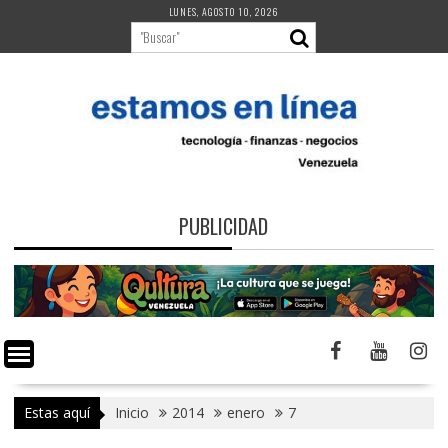
Saltar
LUNES, AGOSTO 10, 2026
al
contenido
PUBLICIDAD
Estas aquí
Inicio
2014
enero
7