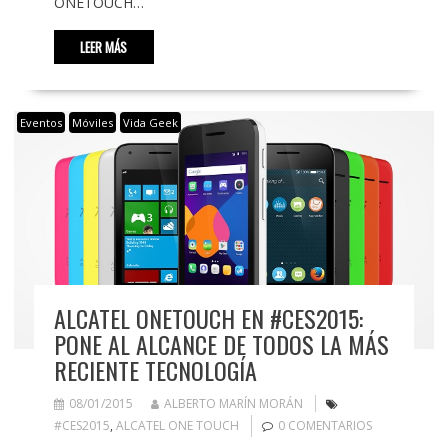
ONETOUCH…
LEER MÁS
Eventos
Móviles
Vida Geek
ALCATEL ONETOUCH EN #CES2015:
PONE AL ALCANCE DE TODOS LA MÁS
RECIENTE TECNOLOGÍA
08/01/2015
ALBERTO MARÍN MORÁN
#CES2015
,
ALCATEL ONE TOUCH
0 COMENTARIOS