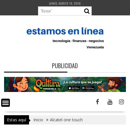
Saltar
LUNES, AGOSTO 10, 2026
al
contenido
PUBLICIDAD
Estas aquí
Inicio
Alcatel one touch