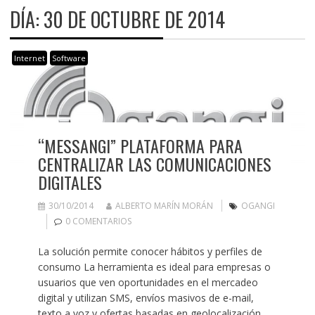
DÍA:
30 DE OCTUBRE DE 2014
Internet
Software
“MESSANGI” PLATAFORMA PARA
CENTRALIZAR LAS COMUNICACIONES
DIGITALES
30/10/2014
ALBERTO MARÍN MORÁN
OGANGI
0 COMENTARIOS
La solución permite conocer hábitos y perfiles de
consumo La herramienta es ideal para empresas o
usuarios que ven oportunidades en el mercadeo
digital y utilizan SMS, envíos masivos de e-mail,
texto a voz y ofertas basadas en geolocalización,