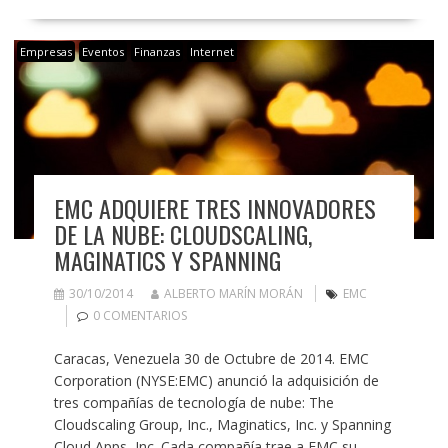
Empresas
Eventos
Finanzas
Internet
EMC ADQUIERE TRES INNOVADORES
DE LA NUBE: CLOUDSCALING,
MAGINATICS Y SPANNING
30/10/2014
ALBERTO MARÍN MORÁN
EMC
0 COMENTARIOS
Caracas, Venezuela 30 de Octubre de 2014. EMC
Corporation (NYSE:EMC) anunció la adquisición de
tres compañías de tecnología de nube: The
Cloudscaling Group, Inc., Maginatics, Inc. y Spanning
Cloud Apps, Inc. Cada compañía trae a EMC su