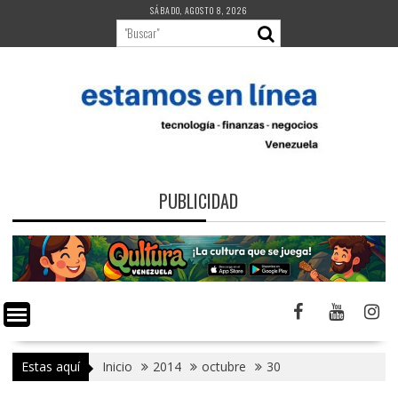
Saltar
SÁBADO, AGOSTO 8, 2026
al
contenido
PUBLICIDAD
Estas aquí
Inicio
2014
octubre
30