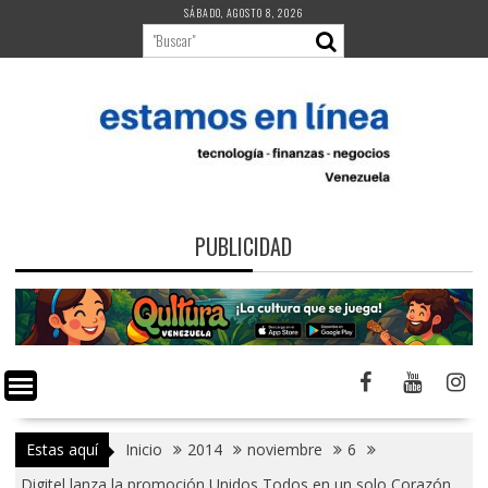
Saltar
SÁBADO, AGOSTO 8, 2026
al
contenido
PUBLICIDAD
Estas aquí
Inicio
2014
noviembre
6
Digitel lanza la promoción Unidos Todos en un solo Corazón