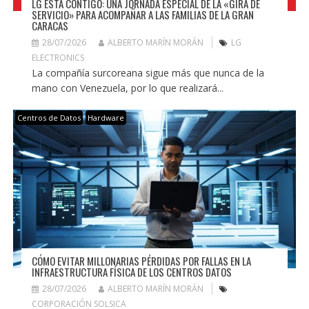
LG ESTÁ CONTIGO: UNA JORNADA ESPECIAL DE LA «GIRA DE
SERVICIO» PARA ACOMPAÑAR A LAS FAMILIAS DE LA GRAN
CARACAS
28/07/2026
ALBERTO MARÍN MORÁN
LG
ELECTRONICS
La compañía surcoreana sigue más que nunca de la
mano con Venezuela, por lo que realizará...
Centros de Datos
Hardware
CÓMO EVITAR MILLONARIAS PÉRDIDAS POR FALLAS EN LA
INFRAESTRUCTURA FÍSICA DE LOS CENTROS DATOS
28/07/2026
ALBERTO MARÍN MORÁN
CORPORACIÓN SOLSICA