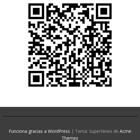
Funciona gracias a WordPress
|
Tema: SuperNews de
Acme
Themes