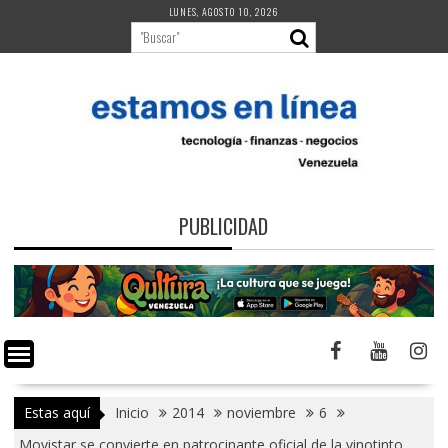
Saltar
LUNES, AGOSTO 10, 2026
al
contenido
PUBLICIDAD
Estas aquí
Inicio
2014
noviembre
6
Movistar se convierte en patrocinante oficial de la vinotinto