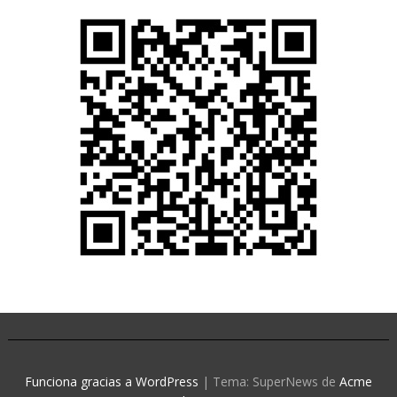
Funciona gracias a WordPress
|
Tema: SuperNews de
Acme