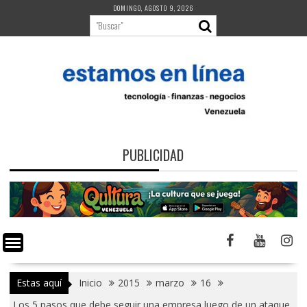
Saltar
DOMINGO, AGOSTO 9, 2026
al
contenido
PUBLICIDAD
Estas aquí
Inicio
2015
marzo
16
Los 5 pasos que debe seguir una empresa luego de un ataque