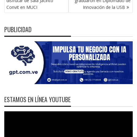
disfrutar de Sala Jacinto
graduaron en Diplomado de
ENTRADAS
Convit en MUCI
Innovación de la USB
PUBLICIDAD
ESTAMOS EN LÍNEA YOUTUBE