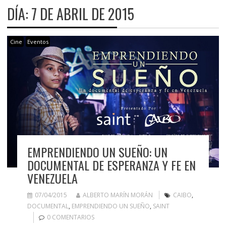
DÍA:
7 DE ABRIL DE 2015
Cine
Eventos
EMPRENDIENDO UN SUEÑO: UN
DOCUMENTAL DE ESPERANZA Y FE EN
VENEZUELA
07/04/2015
ALBERTO MARÍN MORÁN
CAIBO
,
DOCUMENTAL
,
EMPRENDIENDO UN SUEÑO
,
SAINT
0 COMENTARIOS