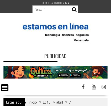
Saltar
SÁBADO, AGOSTO 8, 2026
al
contenido
PUBLICIDAD
Estas aquí
Inicio
2015
abril
7