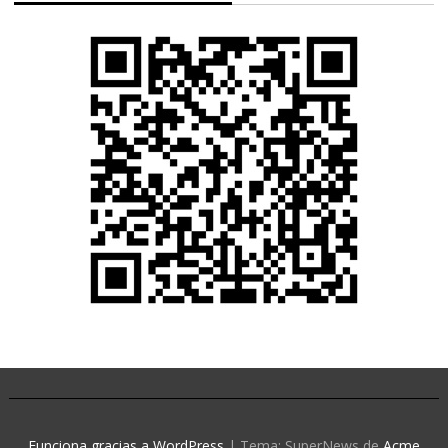
Funciona gracias a WordPress
|
Tema: SuperNews de
Acme