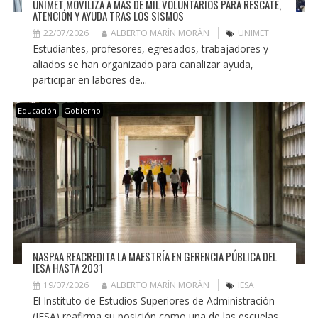
UNIMET MOVILIZA A MÁS DE MIL VOLUNTARIOS PARA RESCATE,
ATENCIÓN Y AYUDA TRAS LOS SISMOS
22/07/2026
ALBERTO MARÍN MORÁN
UNIMET
Estudiantes, profesores, egresados, trabajadores y
aliados se han organizado para canalizar ayuda,
participar en labores de...
Educación
Gobierno
NASPAA REACREDITA LA MAESTRÍA EN GERENCIA PÚBLICA DEL
IESA HASTA 2031
19/07/2026
ALBERTO MARÍN MORÁN
IESA
El Instituto de Estudios Superiores de Administración
(IESA) reafirma su posición como una de las escuelas...