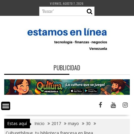
Saltar
VIERNES, AGOSTO 7, 2026
al
contenido
PUBLICIDAD
Estas aquí
Inicio
2017
mayo
30
Culturethêque, tu biblioteca francesa en línea