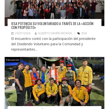
IESA POTENCIA SU VOLUNTARIADO A TRAVÉS DE LA «ACCIÓN
CON PROPÓSITO»
29/07/2026
ALBERTO MARÍN MORÁN
IESA
El encuentro contó con la participación del presidente
del Dividendo Voluntario para la Comunidad y
representantes...
Educación