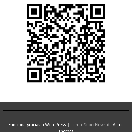
Funciona gracias a WordPress
|
Tema: SuperNews de
Acme
Themes