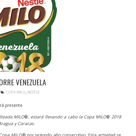
CORRE VENEZUELA
COPA MILO
,
NESTLE
ará presente
alteada MILO
®
, estará llevando a cabo la Copa MILO
®
2018
 Aragua y Caracas
.
 Copa MILO® por segundo año consecutivo. Esta actividad se