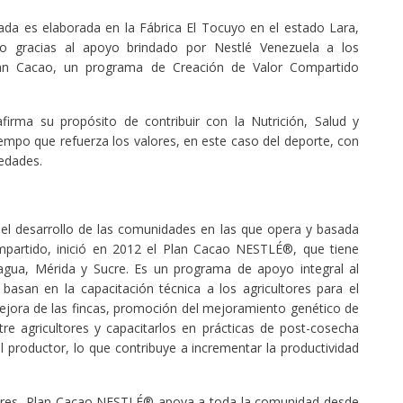
da es elaborada en la Fábrica El Tocuyo en el estado Lara,
 gracias al apoyo brindado por Nestlé Venezuela a los
lan Cacao, un programa de Creación de Valor Compartido
firma su propósito de contribuir con la Nutrición, Salud y
empo que refuerza los valores, en este caso del deporte, con
edades.
 desarrollo de las comunidades en las que opera y basada
mpartido, inició en 2012 el Plan Cacao NESTLÉ®, que tiene
agua, Mérida y Sucre. Es un programa de apoyo integral al
basan en la capacitación técnica a los agricultores para el
mejora de las fincas, promoción del mejoramiento genético de
re agricultores y capacitarlos en prácticas de post-cosecha
el productor, lo que contribuye a incrementar la productividad
ores, Plan Cacao NESTLÉ® apoya a toda la comunidad desde