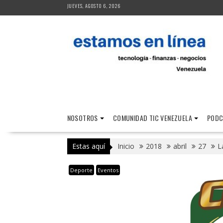
Saltar
JUEVES, AGOSTO 6, 2026
al
contenido
NOSOTROS
COMUNIDAD TIC VENEZUELA
PODC
Estas aquí
Inicio
2018
abril
27
L
Deporte
Eventos