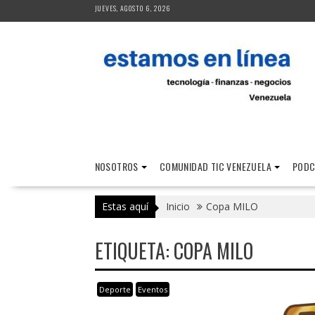
Saltar
JUEVES, AGOSTO 6, 2026
al
contenido
NOSOTROS
COMUNIDAD TIC VENEZUELA
PODC
Estas aquí
Inicio
Copa MILO
ETIQUETA:
COPA MILO
Deporte
Eventos