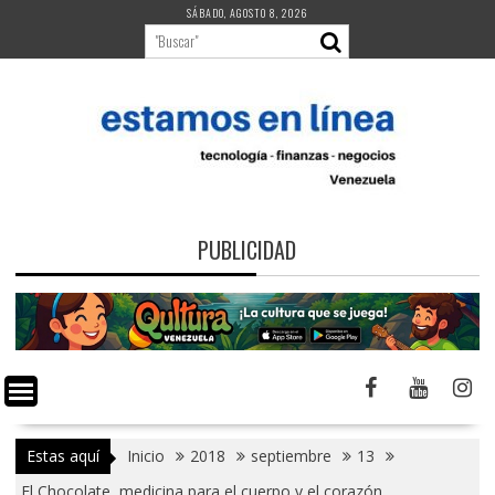
Saltar
SÁBADO, AGOSTO 8, 2026
al
contenido
PUBLICIDAD
Estas aquí
Inicio
2018
septiembre
13
El Chocolate, medicina para el cuerpo y el corazón