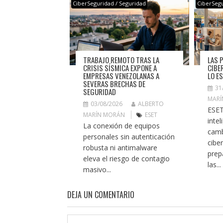
CiberSeguridad / Seguridad
CiberSegu
TRABAJO REMOTO TRAS LA
LAS 
CRISIS SÍSMICA EXPONE A
CIBE
EMPRESAS VENEZOLANAS A
LO E
SEVERAS BRECHAS DE
31
SEGURIDAD
MARÍ
03/08/2026
ALBERTO
ESET
MARÍN MORÁN
ESET
intel
La conexión de equipos
camb
personales sin autenticación
cibe
robusta ni antimalware
prep
eleva el riesgo de contagio
las...
masivo...
DEJA UN COMENTARIO