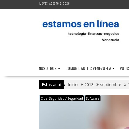
Saltar
JUEVES, AGOSTO 6, 2026
al
contenido
NOSOTROS
COMUNIDAD TIC VENEZUELA
PODC
Estas aquí
Inicio
2018
septiembre
CiberSeguridad / Seguridad
Software