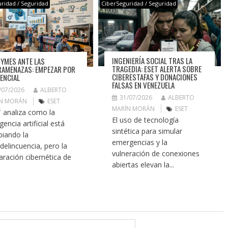
ridad / Seguridad
CiberSeguridad / Seguridad
INGENIERÍA SOCIAL TRAS LA
PYMES ANTE LAS
TRAGEDIA: ESET ALERTA SOBRE
RAMENAZAS: EMPEZAR POR
CIBERESTAFAS Y DONACIONES
SENCIAL
FALSAS EN VENEZUELA
/07/2026
ALBERTO
31/07/2026
ALBERTO
N MORÁN
ESET
MARÍN MORÁN
ESET
 analiza como la
El uso de tecnología
igencia artificial está
sintética para simular
iando la
emergencias y la
rdelincuencia, pero la
vulneración de conexiones
aración cibernética de
abiertas elevan la...