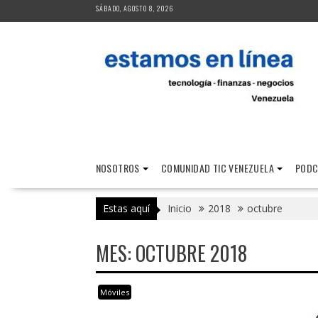
Saltar
SÁBADO, AGOSTO 8, 2026
al
contenido
NOSOTROS
COMUNIDAD TIC VENEZUELA
PODC
Estas aquí
Inicio
2018
octubre
MES:
OCTUBRE 2018
Móviles