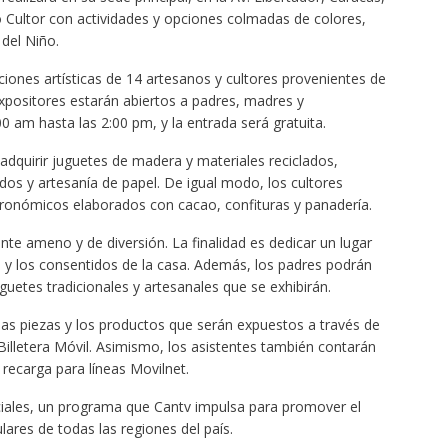
 Cultor con actividades y opciones colmadas de colores,
 del Niño.
ciones artísticas de 14 artesanos y cultores provenientes de
expositores estarán abiertos a padres, madres y
0 am hasta las 2:00 pm, y la entrada será gratuita.
 adquirir juguetes de madera y materiales reciclados,
dos y artesanía de papel. De igual modo, los cultores
ronómicos elaborados con cacao, confituras y panadería.
nte ameno y de diversión. La finalidad es dedicar un lugar
s y los consentidos de la casa. Además, los padres podrán
uetes tradicionales y artesanales que se exhibirán.
r las piezas y los productos que serán expuestos a través de
Billetera Móvil. Asimismo, los asistentes también contarán
recarga para líneas Movilnet.
ciales, un programa que Cantv impulsa para promover el
ares de todas las regiones del país.