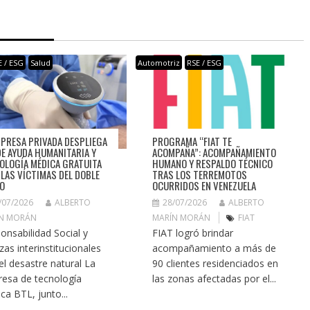
E / ESG
Salud
Automotriz
RSE / ESG
PROGRAMA “FIAT TE
MPRESA PRIVADA DESPLIEGA
ACOMPAÑA”: ACOMPAÑAMIENTO
DE AYUDA HUMANITARIA Y
HUMANO Y RESPALDO TÉCNICO
OLOGÍA MÉDICA GRATUITA
TRAS LOS TERREMOTOS
 LAS VÍCTIMAS DEL DOBLE
OCURRIDOS EN VENEZUELA
O
28/07/2026
ALBERTO
/07/2026
ALBERTO
MARÍN MORÁN
FIAT
N MORÁN
FIAT logró brindar
onsabilidad Social y
acompañamiento a más de
zas interinstitucionales
90 clientes residenciados en
 el desastre natural La
las zonas afectadas por el...
esa de tecnología
ca BTL, junto...