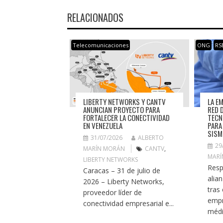
RELACIONADOS
Telecomunicaciones
ONG
RS
LIBERTY NETWORKS Y CANTV
LA E
ANUNCIAN PROYECTO PARA
RED 
FORTALECER LA CONECTIVIDAD
TECN
EN VENEZUELA
PARA
SISM
31/07/2026
ALBERTO
29
MARÍN MORÁN
CANTV
,
MARÍ
LIBERTY NETWORKS
Resp
Caracas – 31 de julio de
alian
2026 – Liberty Networks,
tras
proveedor líder de
empr
conectividad empresarial e...
médi