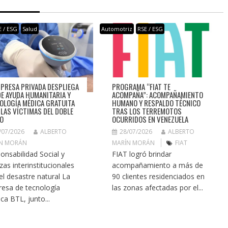
E / ESG
Salud
Automotriz
RSE / ESG
PROGRAMA “FIAT TE
MPRESA PRIVADA DESPLIEGA
ACOMPAÑA”: ACOMPAÑAMIENTO
DE AYUDA HUMANITARIA Y
HUMANO Y RESPALDO TÉCNICO
OLOGÍA MÉDICA GRATUITA
TRAS LOS TERREMOTOS
 LAS VÍCTIMAS DEL DOBLE
OCURRIDOS EN VENEZUELA
O
28/07/2026
ALBERTO
/07/2026
ALBERTO
MARÍN MORÁN
FIAT
N MORÁN
FIAT logró brindar
onsabilidad Social y
acompañamiento a más de
zas interinstitucionales
90 clientes residenciados en
 el desastre natural La
las zonas afectadas por el...
esa de tecnología
ca BTL, junto...