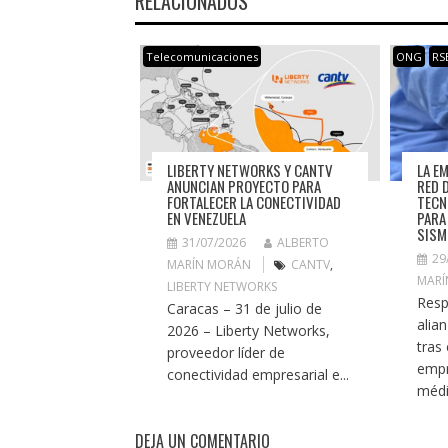
RELACIONADOS
Telecomunicaciones
ONG
RS
LIBERTY NETWORKS Y CANTV
LA E
ANUNCIAN PROYECTO PARA
RED 
FORTALECER LA CONECTIVIDAD
TECN
EN VENEZUELA
PARA
SISM
31/07/2026
ALBERTO
29
MARÍN MORÁN
CANTV
,
MARÍ
LIBERTY NETWORKS
Resp
Caracas – 31 de julio de
alian
2026 – Liberty Networks,
tras
proveedor líder de
empr
conectividad empresarial e...
médi
DEJA UN COMENTARIO