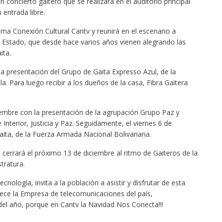
n concierto gaitero que se realizará en el auditorio principal
 entrada libre.
ama Conexión Cultural Cantv y reunirá en el escenario a
el Estado, que desde hace varios años vienen alegrando las
ita.
 la presentación del Grupo de Gaita Expresso Azul, de la
a. Para luego recibir a los dueños de la casa, Fibra Gaitera
iembre con la presentación de la agrupación Grupo Paz y
 Interior, Justicia y Paz. Seguidamente, el viernes 6 de
Gaita, de la Fuerza Armada Nacional Bolivariana.
l cerrará el próximo 13 de diciembre al ritmo de Gaiteros de la
tratura.
ecnología, invita a la población a asistir y disfrutar de esta
rece la Empresa de telecomunicaciones del país,
el año, porque en Cantv la Navidad Nos Conecta!!!