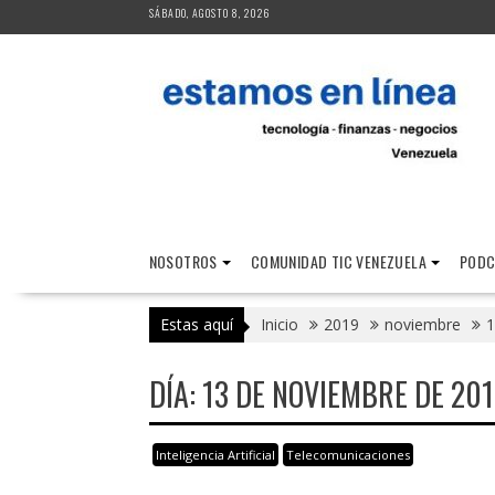
Saltar
SÁBADO, AGOSTO 8, 2026
al
contenido
NOSOTROS
COMUNIDAD TIC VENEZUELA
PODC
Estas aquí
Inicio
2019
noviembre
1
DÍA:
13 DE NOVIEMBRE DE 20
Inteligencia Artificial
Telecomunicaciones