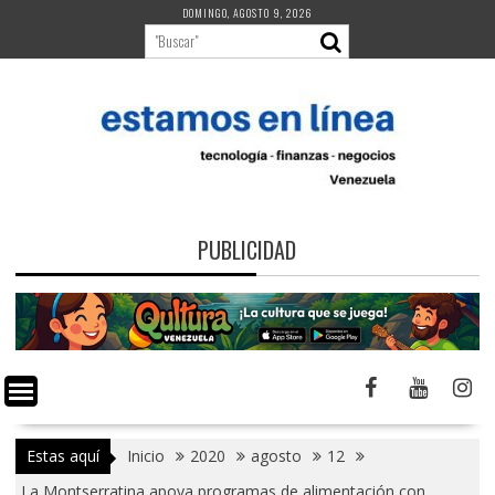
Saltar
DOMINGO, AGOSTO 9, 2026
al
contenido
PUBLICIDAD
Estas aquí
Inicio
2020
agosto
12
La Montserratina apoya programas de alimentación con