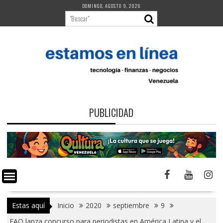
Saltar
DOMINGO, AGOSTO 9, 2026
al
contenido
PUBLICIDAD
Estas aquí
Inicio
2020
septiembre
9
FAO lanza concurso para periodistas en América Latina y el