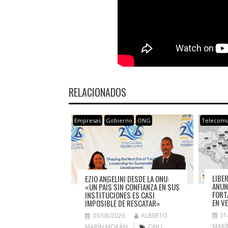
RELACIONADOS
Empresas
Gobierno
ONG
Telecomu
LIBE
EZIO ANGELINI DESDE LA ONU:
ANUN
«UN PAÍS SIN CONFIANZA EN SUS
FORT
INSTITUCIONES ES CASI
EN V
IMPOSIBLE DE RESCATAR»
31
03/08/2026
ALBERTO
MARÍ
MARÍN MORÁN
ONU