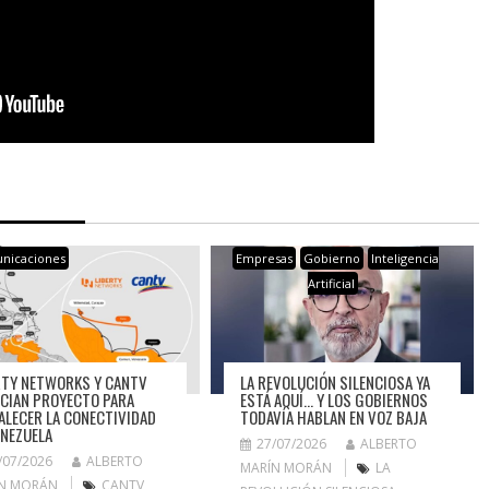
nicaciones
Empresas
Gobierno
Inteligencia
Artificial
RTY NETWORKS Y CANTV
LA REVOLUCIÓN SILENCIOSA YA
CIAN PROYECTO PARA
ESTÁ AQUÍ… Y LOS GOBIERNOS
ALECER LA CONECTIVIDAD
TODAVÍA HABLAN EN VOZ BAJA
ENEZUELA
27/07/2026
ALBERTO
/07/2026
ALBERTO
MARÍN MORÁN
LA
N MORÁN
CANTV
,