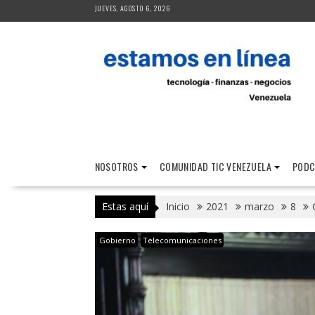
Saltar
JUEVES, AGOSTO 6, 2026
al
contenido
NOSOTROS
COMUNIDAD TIC VENEZUELA
PODC
Estas aquí
Inicio
2021
marzo
8
Gobierno
Telecomunicaciones