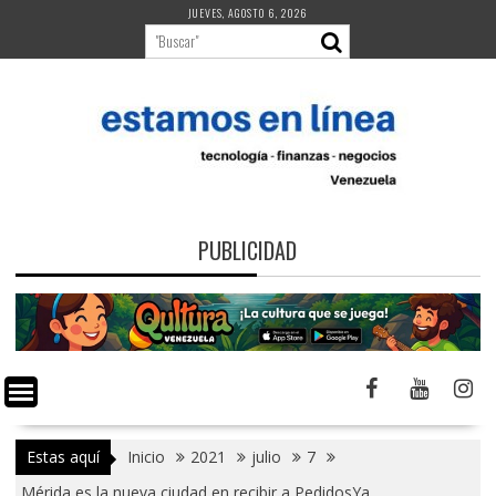
Saltar
JUEVES, AGOSTO 6, 2026
al
contenido
PUBLICIDAD
Estas aquí
Inicio
2021
julio
7
Mérida es la nueva ciudad en recibir a PedidosYa