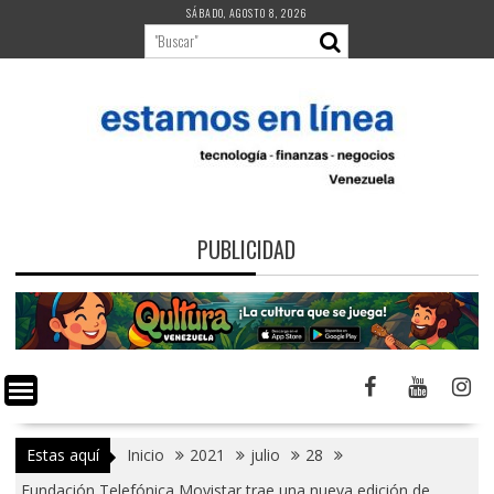
Saltar
SÁBADO, AGOSTO 8, 2026
al
contenido
PUBLICIDAD
Estas aquí
Inicio
2021
julio
28
Fundación Telefónica Movistar trae una nueva edición de