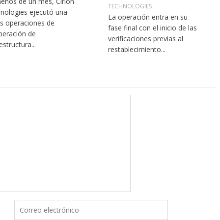
enos de un mes, Cirion
TECHNOLOGIES
nologies ejecutó una
La operación entra en su
as operaciones de
fase final con el inicio de las
peración de
verificaciones previas al
estructura...
restablecimiento...