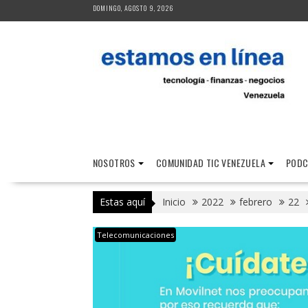
Saltar
DOMINGO, AGOSTO 9, 2026
al
contenido
NOSOTROS
COMUNIDAD TIC VENEZUELA
PODC
Estas aquí
Inicio
2022
febrero
22
Telecomunicaciones