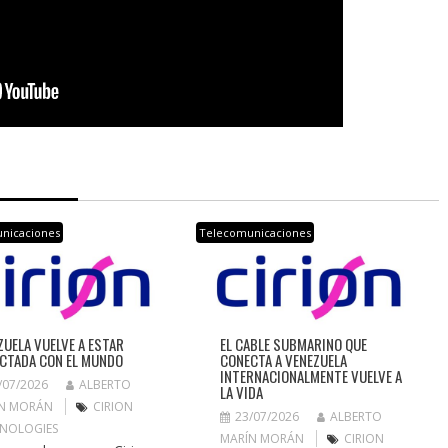
nicaciones
Telecomunicaciones
ZUELA VUELVE A ESTAR
EL CABLE SUBMARINO QUE
CTADA CON EL MUNDO
CONECTA A VENEZUELA
INTERNACIONALMENTE VUELVE A
/07/2026
ALBERTO
LA VIDA
N MORÁN
CIRION
23/07/2026
ALBERTO
NOLOGIES
MARÍN MORÁN
CIRION