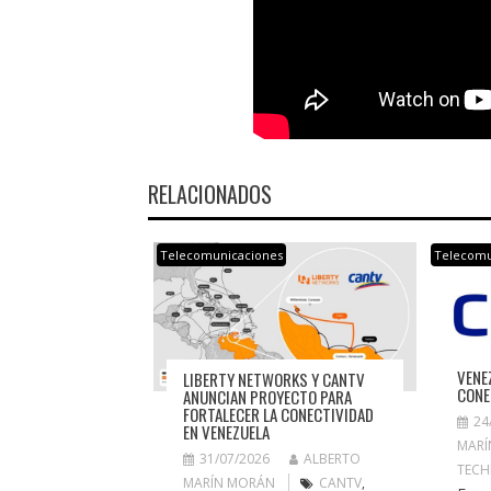
RELACIONADOS
Telecomunicaciones
Telecomu
VENE
LIBERTY NETWORKS Y CANTV
CONE
ANUNCIAN PROYECTO PARA
FORTALECER LA CONECTIVIDAD
24
EN VENEZUELA
MARÍ
31/07/2026
ALBERTO
TECH
MARÍN MORÁN
CANTV
,