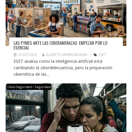
LAS PYMES ANTE LAS CIBERAMENAZAS: EMPEZAR POR LO
ESENCIAL
31/07/2026
ALBERTO MARÍN MORÁN
ESET
ESET analiza como la inteligencia artificial está
cambiando la ciberdelincuencia, pero la preparación
cibernética de las...
CiberSeguridad / Seguridad