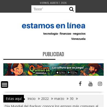
Saltar
VIERNES, AGOSTO 7, 2026
al
contenido
PUBLICIDAD
Estas aquí
Inicio
2022
marzo
30
Día Mundial del Backup: conoce los errores más comunes al