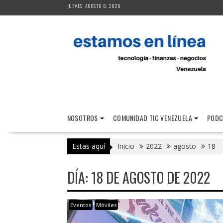
Saltar
JUEVES, AGOSTO 6, 2026
al
contenido
NOSOTROS
COMUNIDAD TIC VENEZUELA
PODC
Estas aquí
Inicio
2022
agosto
18
DÍA:
18 DE AGOSTO DE 2022
Eventos
Móviles