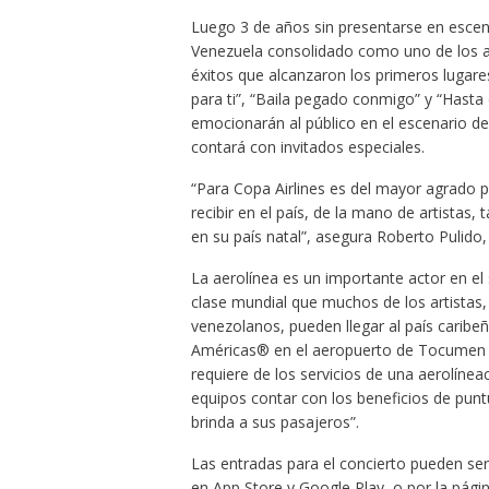
Luego 3 de años sin presentarse en escen
Venezuela consolidado como uno de los ar
éxitos que alcanzaron los primeros lugare
para ti”, “Baila pegado conmigo” y “Hasta 
emocionarán al público en el escenario d
contará con invitados especiales.
“Para Copa Airlines es del mayor agrado 
recibir en el país, de la mano de artistas
en su país natal”, asegura Roberto Pulido
La aerolínea es un importante actor en el 
clase mundial que muchos de los artistas
venezolanos, pueden llegar al país caribe
Américas® en el aeropuerto de Tocumen e
requiere de los servicios de una aerolínea
equipos contar con los beneficios de puntu
brinda a sus pasajeros”.
Las entradas para el concierto pueden ser a
en App Store y Google Play, o por la págin