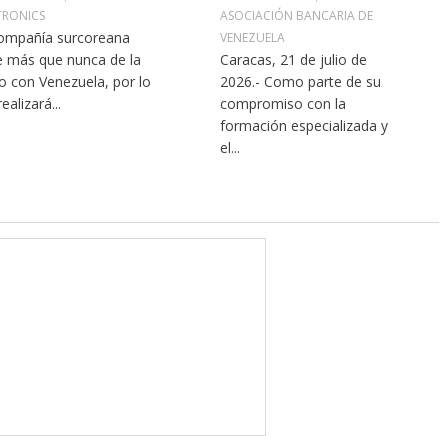
TRONICS
ASOCIACIÓN BANCARIA DE
ompañía surcoreana
VENEZUELA
e más que nunca de la
Caracas, 21 de julio de
 con Venezuela, por lo
2026.- Como parte de su
ealizará...
compromiso con la
formación especializada y
el...