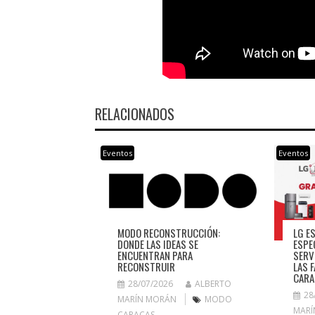
RELACIONADOS
Eventos
Eventos
LG E
MODO RECONSTRUCCIÓN:
ESPE
DONDE LAS IDEAS SE
SERV
ENCUENTRAN PARA
LAS 
RECONSTRUIR
CARA
28/07/2026
ALBERTO
28
MARÍN MORÁN
MODO
MARÍ
CARACAS