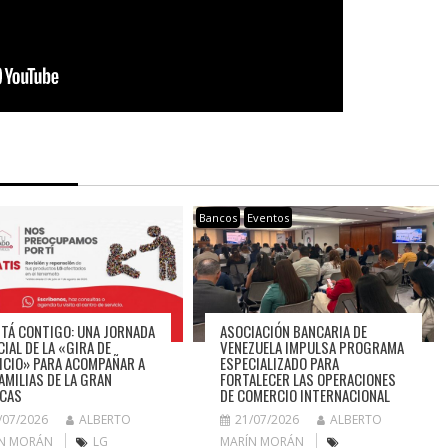
Bancos
Eventos
STÁ CONTIGO: UNA JORNADA
ASOCIACIÓN BANCARIA DE
CIAL DE LA «GIRA DE
VENEZUELA IMPULSA PROGRAMA
ICIO» PARA ACOMPAÑAR A
ESPECIALIZADO PARA
FAMILIAS DE LA GRAN
FORTALECER LAS OPERACIONES
CAS
DE COMERCIO INTERNACIONAL
/07/2026
ALBERTO
21/07/2026
ALBERTO
N MORÁN
LG
MARÍN MORÁN