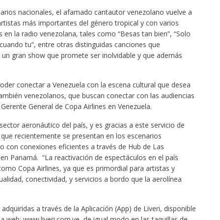
arios nacionales, el afamado cantautor venezolano vuelve a
tistas más importantes del género tropical y con varios
s en la radio venezolana, tales como “Besas tan bien”, “Solo
cuando tu”, entre otras distinguidas canciones que
e un gran show que promete ser inolvidable y que además
poder conectar a Venezuela con la escena cultural que desea
, también venezolanos, que buscan conectar con las audiencias
, Gerente General de Copa Airlines en Venezuela.
sector aeronáutico del país, y es gracias a este servicio de
, que recientemente se presentan en los escenarios
ño con conexiones eficientes a través de Hub de Las
n Panamá. “La reactivación de espectáculos en el país
como Copa Airlines, ya que es primordial para artistas y
alidad, conectividad, y servicios a bordo que la aerolínea
dquiridas a través de la Aplicación (App) de Liveri, disponible
a web: www.liveri.com.ve, de igual modo en las taquillas de