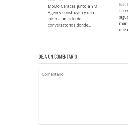
ELEC
MoDo Caracas junto a YM
La c
Agency construyen y dan
sigu
inicio a un ciclo de
mano
conversatorios donde...
que r
DEJA UN COMENTARIO