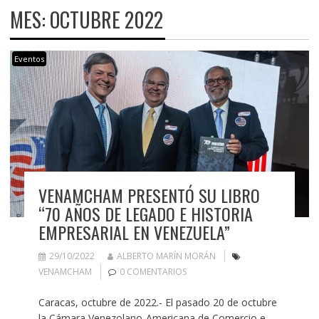
MES:
OCTUBRE 2022
Eventos
VENAMCHAM PRESENTÓ SU LIBRO
“70 AÑOS DE LEGADO E HISTORIA
EMPRESARIAL EN VENEZUELA”
29/10/2022
ALBERTO MARÍN MORÁN
VENAMCHAM
0 COMENTARIOS
Caracas, octubre de 2022.- El pasado 20 de octubre
la Cámara Venezolano-Americana de Comercio e