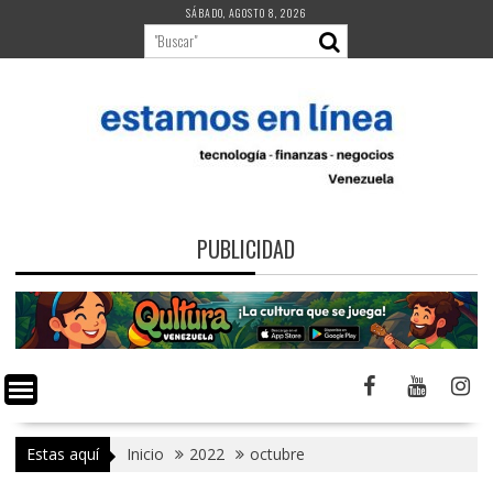
Saltar
SÁBADO, AGOSTO 8, 2026
al
contenido
PUBLICIDAD
Estas aquí
Inicio
2022
octubre