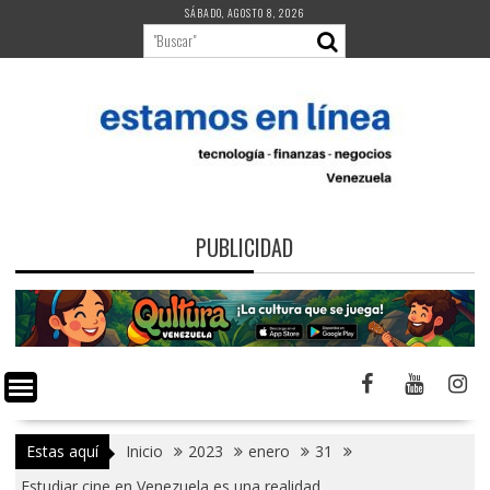
Saltar
SÁBADO, AGOSTO 8, 2026
al
contenido
PUBLICIDAD
Estas aquí
Inicio
2023
enero
31
Estudiar cine en Venezuela es una realidad