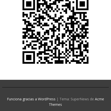
Funciona gracias a WordPress
|
Tema: SuperNews de
Acme
Themes