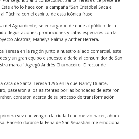
.-
Por segundo año consecutivo, Santa Teresa dice presente
. Este año lo hace con la campaña “San Cristóbal Saca el
al Táchira con el espíritu de esta icónica frase.
a del Aguardiente, se encargaron de darle al público de la
ndo degustaciones, promociones y catas especiales con la
yecto Alcatraz, Marielys Palma y Anther Herrera.
ta Teresa en la región junto a nuestro aliado comercial, este
des y un gran equipo dispuesto a darle al consumidor de San
uestra marca.” Agregó Andrés Chumaceiro, Director de
 una cata de Santa Teresa 1796 en la que Nancy Duarte,
o, pasearon a los asistentes por las bondades de este ron
nther, contaron acerca de su proceso de transformación
a primera vez que vengo a la ciudad que me vio nacer, ahora
. Hacerlo durante la Feria de San Sebastián me emociona