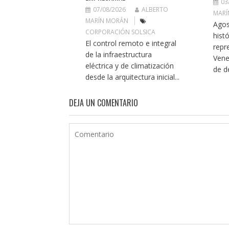
03
07/08/2026
ALBERTO
MARÍ
MARÍN MORÁN
Agos
CORPORACIÓN SOLSICA
histó
El control remoto e integral
repr
de la infraestructura
Vene
eléctrica y de climatización
de de
desde la arquitectura inicial...
DEJA UN COMENTARIO