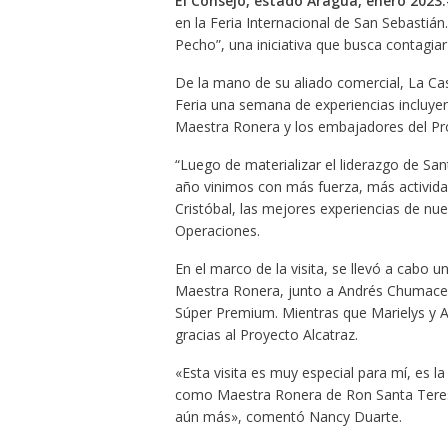
El Consejo, estado Aragua, enero 2023
en la Feria Internacional de San Sebastián
Pecho”, una iniciativa que busca contagiar 
De la mano de su aliado comercial, La Cas
Feria una semana de experiencias incluye
Maestra Ronera y los embajadores del Pro
“Luego de materializar el liderazgo de San
año vinimos con más fuerza, más activida
Cristóbal, las mejores experiencias de n
Operaciones.
En el marco de la visita, se llevó a cabo
Maestra Ronera, junto a Andrés Chumaceir
Súper Premium. Mientras que Marielys y A
gracias al Proyecto Alcatraz.
«Esta visita es muy especial para mí, es l
como Maestra Ronera de Ron Santa Teresa
aún más», comentó Nancy Duarte.