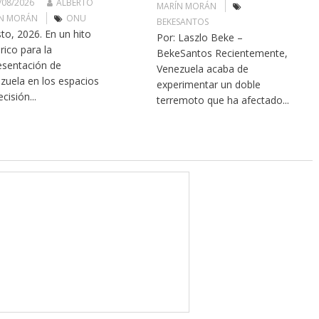
/08/2026
ALBERTO
MARÍN MORÁN
N MORÁN
ONU
BEKESANTOS
to, 2026. En un hito
Por: Laszlo Beke –
rico para la
BekeSantos Recientemente,
esentación de
Venezuela acaba de
zuela en los espacios
experimentar un doble
cisión...
terremoto que ha afectado...