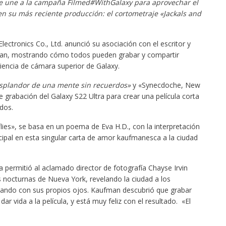
e une a la campaña Filmed#WithGalaxy para aprovechar el
 su más reciente producción: el cortometraje «Jackals and
ectronics Co., Ltd. anunció su asociación con el escritor y
fman, mostrando cómo todos pueden grabar y compartir
riencia de cámara superior de Galaxy.
esplandor de una mente sin recuerdos»
y «Synecdoche, New
grabación del Galaxy S22 Ultra para crear una película corta
idos.
eflies», se basa en un poema de Eva H.D., con la interpretación
ncipal en esta singular carta de amor kaufmanesca a la ciudad
 permitió al aclamado director de fotografía Chayse Irvin
 nocturnas de Nueva York, revelando la ciudad a los
iando con sus propios ojos. Kaufman descubrió que grabar
r vida a la película, y está muy feliz con el resultado. «El