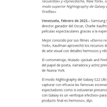
recuerdos» y «Synecdoche, New York», s
modo superior Nightography de Galaxy en
Fireflies»
Venezuela, febrero de 2023.–
Samsung El
director ganador del Oscar, Charlie Kau
películas espectaculares gracias a la expe
Mejor conocido por sus filmes
«Eterno r
York», Kaufman aprovechó los recursos de 
de arte visual con detalles hermosos y nít
El cortometraje, titulado «Jackals and Fir
del papel de poeta, narradora y actriz pri
de Nueva York.
El modo Nightography del Galaxy S22 Ultra
capturar con eficacia las famosas escenas
espectadores como si estuvieran presenc
con Galaxy es un «enfoque efectivo» para da
producto final es hermoso», dijo.