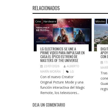
RELACIONADOS
Cine
Hardware
Móviles
LG ELECTRONICS SE UNE A
DIGIT
PRIME VIDEO PARA IMPULSAR EN
APOY
CASA EL ÉPICO ESTRENO DE
CON 
MASTERS OF THE UNIVERSE
17
22/07/2026
ALBERTO
MARÍ
MARÍN MORÁN
LG
Tras
Con el nuevo Creator
cone
Original Picture Mode y una
Guai
función interactiva del Magic
regi
Remote, los televisores...
DEJA UN COMENTARIO