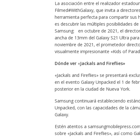
La asociación entre el realizador estado
Filmed#WithGalaxy, que invita a directores
herramienta perfecta para compartir sus 
es descubrir las múltiples posibilidades d
Samsung: en octubre de 2021, el director 
ancha de 13mm del Galaxy S21 Ultra para 
noviembre de 2021, el prometedor director
visualmente impresionante «Kids of Parad
Dónde ver
«
Jackals and Fireflies»
«Jackals and Fireflies» se presentará exc
en el evento Galaxy Unpacked el 1 de febr
posterior en la ciudad de Nueva York.
Samsung continuará estableciendo estánd
Unpacked, con las capacidades de la cáma
Galaxy.
Estén atentos a samsungmobilepress.com p
sobre «Jackals and Fireflies», así como G