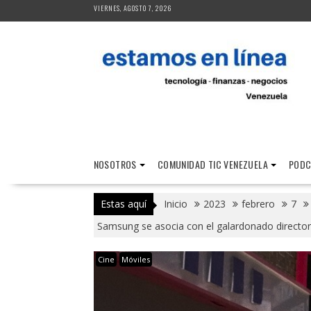
Saltar
VIERNES, AGOSTO 7, 2026
al
contenido
NOSOTROS
COMUNIDAD TIC VENEZUELA
PODC
Estas aquí
Inicio
2023
febrero
7
Samsung se asocia con el galardonado director
Cine
Móviles