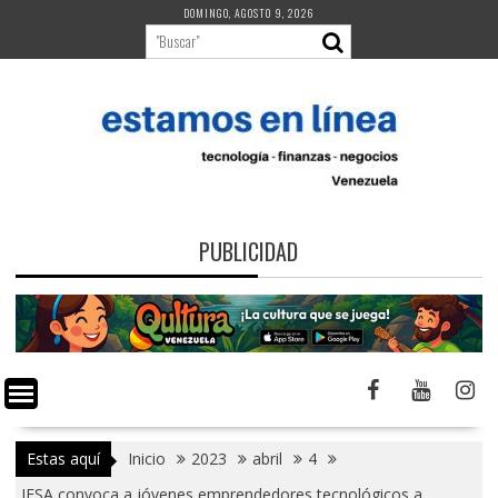
Saltar
DOMINGO, AGOSTO 9, 2026
al
contenido
PUBLICIDAD
Estas aquí
Inicio
2023
abril
4
IESA convoca a jóvenes emprendedores tecnológicos a