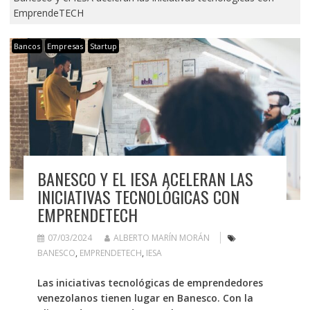
EmprendeTECH
Bancos
Empresas
Startup
BANESCO Y EL IESA ACELERAN LAS
INICIATIVAS TECNOLÓGICAS CON
EMPRENDETECH
07/03/2024
ALBERTO MARÍN MORÁN
BANESCO
,
EMPRENDETECH
,
IESA
Las iniciativas tecnológicas de emprendedores
venezolanos tienen lugar en Banesco. Con la