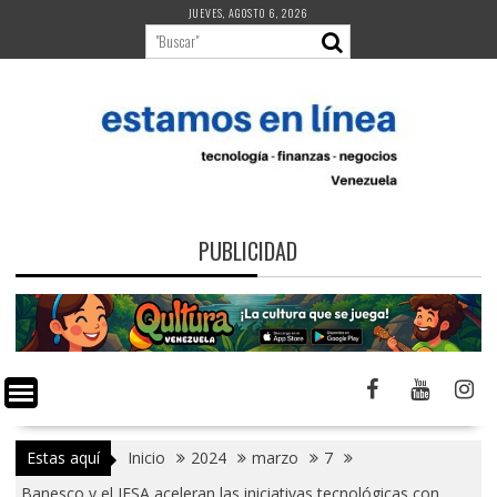
Saltar
JUEVES, AGOSTO 6, 2026
al
contenido
PUBLICIDAD
Estas aquí
Inicio
2024
marzo
7
Banesco y el IESA aceleran las iniciativas tecnológicas con