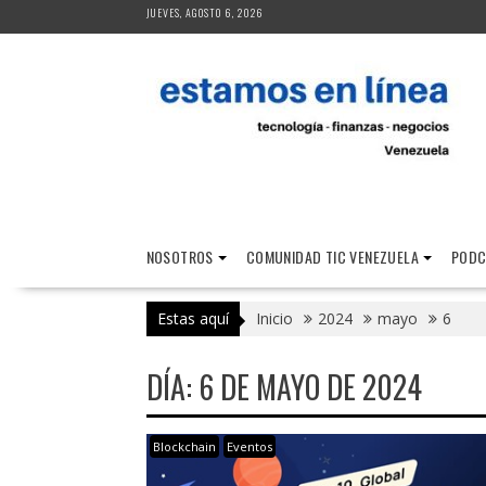
Saltar
JUEVES, AGOSTO 6, 2026
al
contenido
NOSOTROS
COMUNIDAD TIC VENEZUELA
PODC
Estas aquí
Inicio
2024
mayo
6
DÍA:
6 DE MAYO DE 2024
Blockchain
Eventos