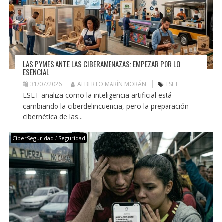
LAS PYMES ANTE LAS CIBERAMENAZAS: EMPEZAR POR LO
ESENCIAL
31/07/2026
ALBERTO MARÍN MORÁN
ESET
ESET analiza como la inteligencia artificial está
cambiando la ciberdelincuencia, pero la preparación
cibernética de las...
CiberSeguridad / Seguridad