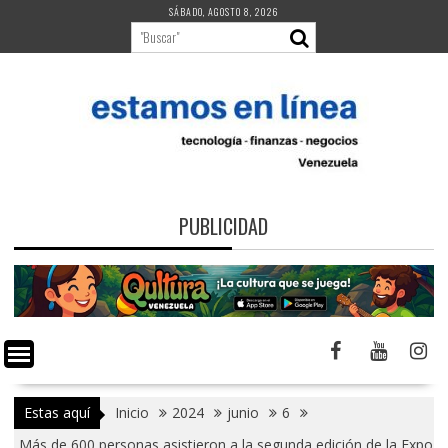
Saltar
SÁBADO, AGOSTO 8, 2026
al
contenido
PUBLICIDAD
Estas aquí
Inicio
2024
junio
6
Más de 600 personas asistieron a la segunda edición de la Expo