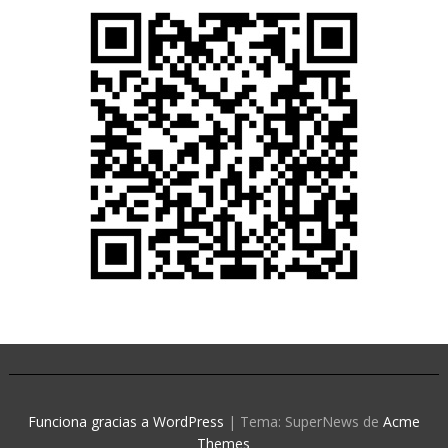
Funciona gracias a WordPress
|
Tema: SuperNews de
Acme
Themes