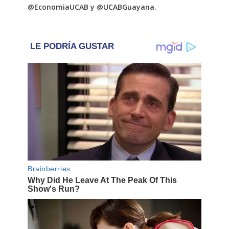
@EconomiaUCAB y @UCABGuayana.