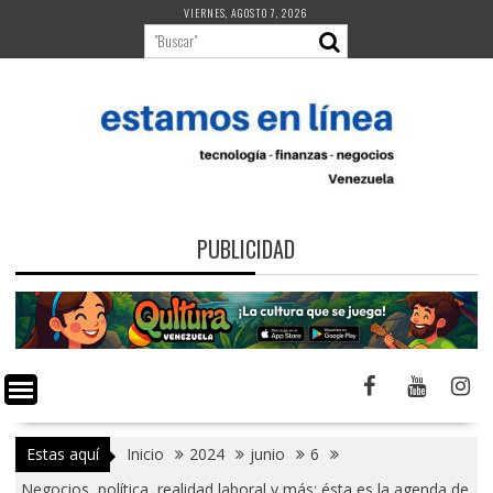
Saltar
VIERNES, AGOSTO 7, 2026
al
contenido
PUBLICIDAD
Estas aquí
Inicio
2024
junio
6
Negocios, política, realidad laboral y más: ésta es la agenda de