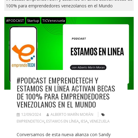
100% para emprendedores venezolanos en el Mundo
#PODCAST
Startup
TICVenezuela
#PODCAST EMPRENDETECH Y
ESTAMOS EN LÍNEA ACTIVAN BECAS
DE 100% PARA EMPRENDEDORES
VENEZOLANOS EN EL MUNDO
12/09/2024
ALBERTO MARÍN MORÁN
EMPRENDETECH
,
ESTAMOS EN LÍNEA
,
IESA
,
VENEZUELA
Conversamos de esta nueva alianza con Sandy