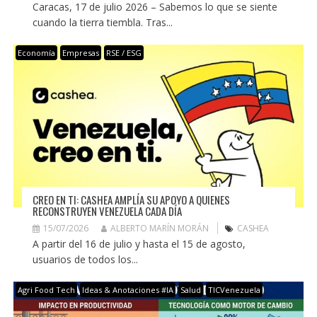
Caracas, 17 de julio 2026 – Sabemos lo que se siente
cuando la tierra tiembla. Tras...
Economía
Empresas
RSE / ESG
CREO EN TI: CASHEA AMPLÍA SU APOYO A QUIENES
RECONSTRUYEN VENEZUELA CADA DÍA
15/07/2026
ALBERTO MARÍN MORÁN
CASHEA
A partir del 16 de julio y hasta el 15 de agosto,
usuarios de todos los...
Agri Food Tech
Ideas & Anotaciones #IA
Salud
TICVenezuela