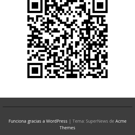
Funciona gracias a WordPress
|
Tema: SuperNews de
Acme
Themes