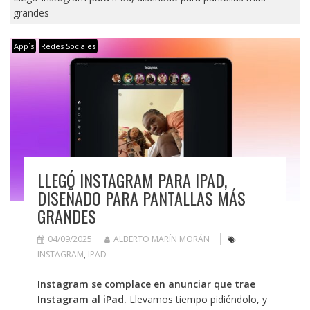
grandes
App´s
Redes Sociales
LLEGÓ INSTAGRAM PARA IPAD,
DISEÑADO PARA PANTALLAS MÁS
GRANDES
04/09/2025
ALBERTO MARÍN MORÁN
INSTAGRAM
,
IPAD
Instagram se complace en anunciar que trae
Instagram al iPad.
Llevamos tiempo pidiéndolo, y