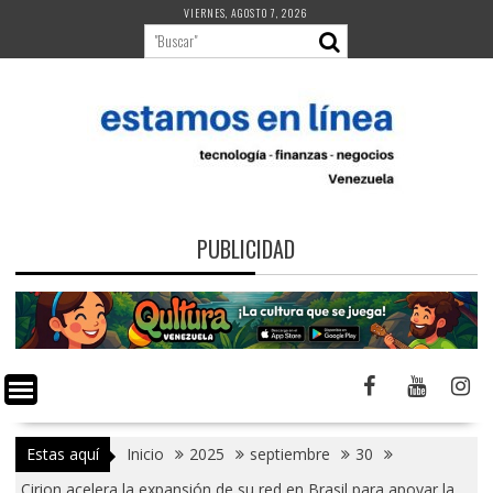
Saltar
VIERNES, AGOSTO 7, 2026
al
contenido
PUBLICIDAD
Estas aquí
Inicio
2025
septiembre
30
Cirion acelera la expansión de su red en Brasil para apoyar la