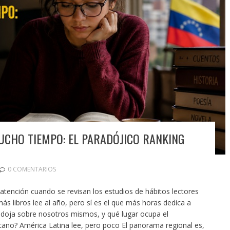
UCHO TIEMPO: EL PARADÓJICO RANKING
0 COMENTARIOS
tención cuando se revisan los estudios de hábitos lectores
más libros lee al año, pero sí es el que más horas dedica a
doja sobre nosotros mismos, y qué lugar ocupa el
cano? América Latina lee, pero poco El panorama regional es,