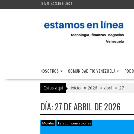
Saltar
JUEVES, AGOSTO 6, 2026
al
contenido
NOSOTROS
COMUNIDAD TIC VENEZUELA
PODC
Estas aquí
Inicio
2026
abril
27
DÍA:
27 DE ABRIL DE 2026
Móviles
Telecomunicaciones