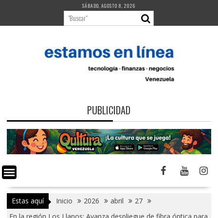
Saltar
SÁBADO, AGOSTO 8, 2026
al
contenido
PUBLICIDAD
Estas aquí
Inicio
2026
abril
27
En la región Los Llanos: Avanza despliegue de fibra óptica para