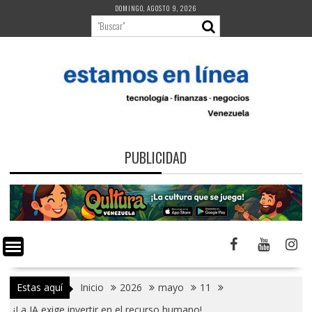
Saltar
DOMINGO, AGOSTO 9, 2026
al
contenido
PUBLICIDAD
Estas aquí
Inicio
2026
mayo
11
¡La IA exige invertir en el recurso humano!