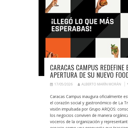
CARACAS CAMPUS REDEFINE E
APERTURA DE SU NUEVO FOO
17/05/2026
ALBERTO MARÍN MORÁN
Caracas Campus inaugura oficialmente es
el corazón social y gastronómico de La Tr
visión impulsada por Grupo ARQOS: consoli
los negocios conviven de manera orgánic
voceros de la organización y representant
espacio como una propuesta que trasciend