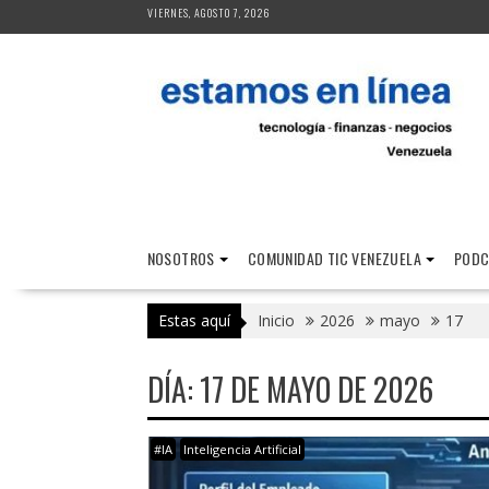
Saltar
VIERNES, AGOSTO 7, 2026
al
contenido
NOSOTROS
COMUNIDAD TIC VENEZUELA
PODC
Estas aquí
Inicio
2026
mayo
17
DÍA:
17 DE MAYO DE 2026
#IA
Inteligencia Artificial