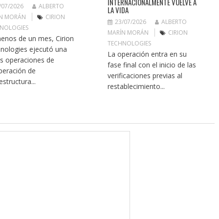
INTERNACIONALMENTE VUELVE A
/07/2026
ALBERTO
LA VIDA
N MORÁN
CIRION
23/07/2026
ALBERTO
NOLOGIES
MARÍN MORÁN
CIRION
enos de un mes, Cirion
TECHNOLOGIES
nologies ejecutó una
La operación entra en su
as operaciones de
fase final con el inicio de las
peración de
verificaciones previas al
estructura...
restablecimiento...