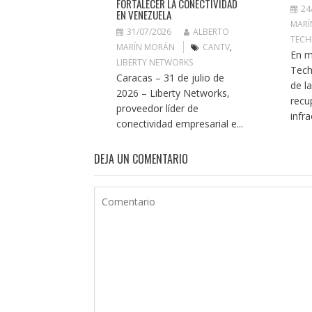
FORTALECER LA CONECTIVIDAD
24
EN VENEZUELA
MARÍ
31/07/2026
ALBERTO
TECH
MARÍN MORÁN
CANTV
,
En m
LIBERTY NETWORKS
Tech
Caracas – 31 de julio de
de l
2026 – Liberty Networks,
recu
proveedor líder de
infra
conectividad empresarial e...
DEJA UN COMENTARIO